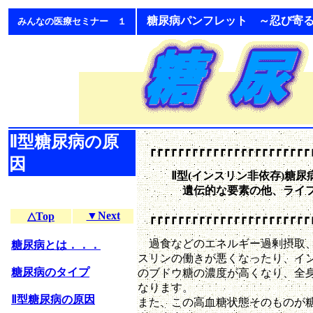
糖尿病パンフレット ～忍び寄
みんなの医療セミナー １
Ⅱ型糖尿病の原
┏┏┏┏┏┏┏┏┏┏┏┏┏┏┏┏┏┏┏┏┏┏┏
因
Ⅱ型(インスリン非依存)糖尿
遺伝的な要素の他、ライフス
▼Next
△Top
┏┏┏┏┏┏┏┏┏┏┏┏┏┏┏┏┏┏┏┏┏┏┏
過食などのエネルギー過剰摂取、
糖尿病とは．．．
スリンの働きが悪くなったり、イ
糖尿病のタイプ
のブドウ糖の濃度が高くなり、全
なります。
Ⅱ型糖尿病の原因
また、この高血糖状態そのものが