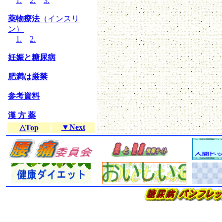
1.
2.
3.
薬物療法
（インスリ
ン）
1.
2.
妊娠と糖尿病
肥満は厳禁
参考資料
漢 方 薬
▼Next
△Top