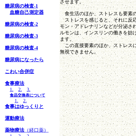
させます。
糖尿病の検査-1
血糖自己測定器
食生活のほか、ストレスも要素
ストレスを感じると、それに反応
糖尿病の検査-2
モン・アドレナリンなどが分泌さ
ルモンは、インスリンの働きを妨
糖尿病の検査-3
ます。
この直接要素のほか、ストレスに
糖尿病の検査-4
無視できません。
糖尿病になったら
こわい合併症
食事療法
1.
2.
3.
食品交換表について
1.
2.
食事はゆっくりと
運動療法
薬物療法
（経口薬）