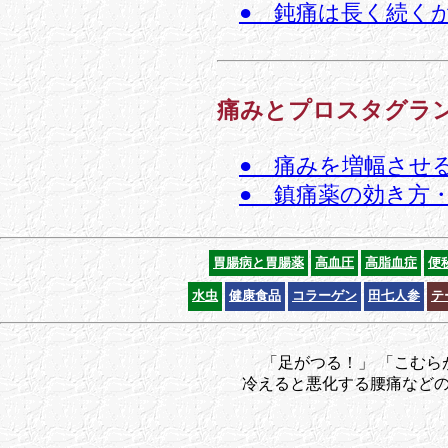
● 鈍痛は長く続く
痛みとプロスタグラ
● 痛みを増幅させ
● 鎮痛薬の効き方
胃腸病と胃腸薬
高血圧
高脂血症
便
水虫
健康食品
コラーゲン
田七人参
テ
「足がつる！」 「こむら
冷えると悪化する腰痛など